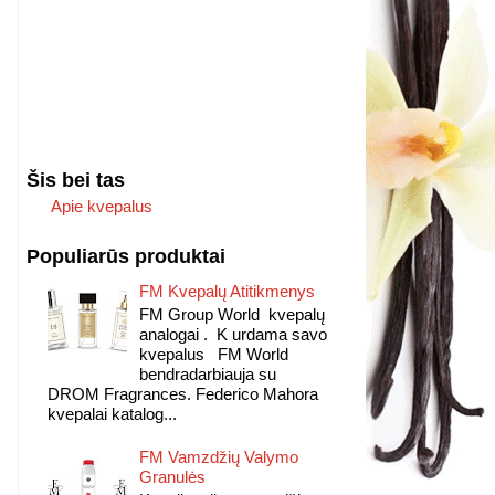
Šis bei tas
Apie kvepalus
Populiarūs produktai
FM Kvepalų Atitikmenys
FM Group World kvepalų
analogai . K urdama savo
kvepalus FM World
bendradarbiauja su
DROM Fragrances. Federico Mahora
kvepalai katalog...
FM Vamzdžių Valymo
Granulės