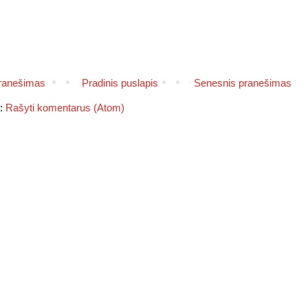
pranešimas
Pradinis puslapis
Senesnis pranešimas
e:
Rašyti komentarus (Atom)