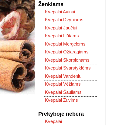
Ženklams
Kvepalai Avinui
Kvepalai Dvyniams
Kvepalai Jaučiui
Kvepalai Liūtams
Kvepalai Mergelėms
Kvepalai Ožiaragiams
Kvepalai Skorpionams
Kvepalai Svarstyklėms
Kvepalai Vandeniui
Kvepalai Vėžiams
Kvepalai Šauliams
Kvepalai Žuvims
Prekyboje nebėra
Kvepalai