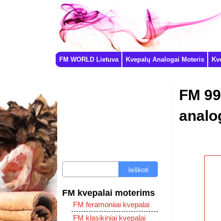
FM WORLD Lietuva
Kvepalų Analogai Moteris
Kv
FM 99
analo
Ieškoti
FM kvepalai moterims
FM feramoniiai kvepalai
FM klasikiniai kvepalai