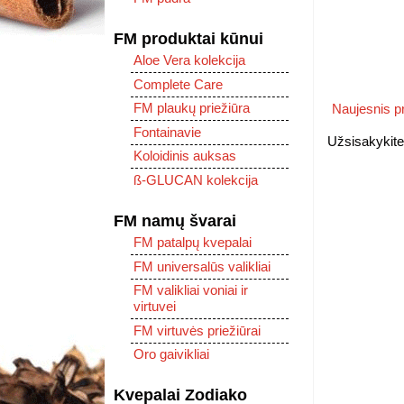
FM produktai kūnui
Aloe Vera kolekcija
Complete Care
FM plaukų priežiūra
Naujesnis 
Fontainavie
Užsisakykit
Koloidinis auksas
ß-GLUCAN kolekcija
FM namų švarai
FM patalpų kvepalai
FM universalūs valikliai
FM valikliai voniai ir
virtuvei
FM virtuvės priežiūrai
Oro gaivikliai
Kvepalai Zodiako