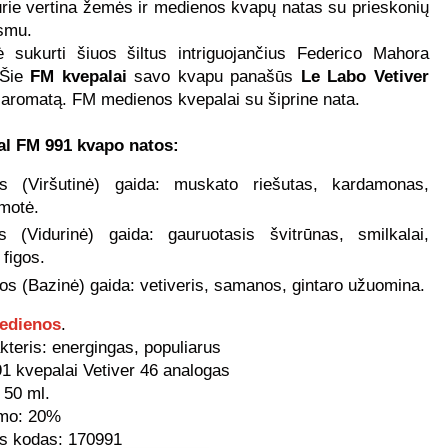
kurie vertina žemės ir medienos kvapų natas su prieskonių
smu.
 sukurti šiuos šiltus intriguojančius Federico Mahora
 Šie
FM kvepalai
savo kvapu panašūs
Le Labo Vetiver
 aromatą. FM medienos kvepalai su šiprine nata.
l FM 991 k
vapo natos:
s (Viršutinė) gaida: muskato riešutas, kardamonas,
motė.
es (Vidurinė) gaida: gauruotasis švitrūnas, smilkalai,
 figos.
os (Bazinė) gaida: vetiveris, samanos, gintaro užuomina.
edienos
.
kteris: energingas, populiarus
1 kvepalai Vetiver 46 analogas
 50 ml.
mo: 20%
s kodas: 170991