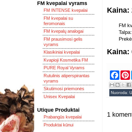
FM kvepalai vyrams
Kaina:
FM INTENSE kvepalai
FM kvepalai su
feromonais
FM kv
FM kvepalų analogai
Talpa:
Prekė
FM prausimosi gelis
vyrams
Kaina:
Klasikiniai kvepalai
Kvapioji Kosmetika FM
PURE Royal Vyrams
F
Rutulinis atiperspirantas
a
i
vyrams
c
e
t
Skutimosi priemonės
b
Nuoroda:
U
Unisex Kvepalai
o
r
o
k
s
Utique Produktai
t
1 koment
Prabangūs kvepalai
Produktai kūnui