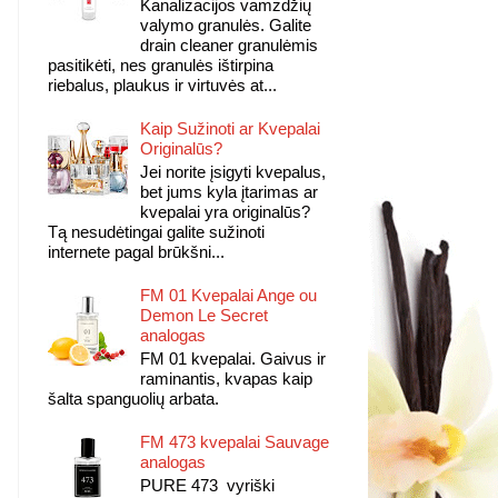
Kanalizacijos vamzdžių
valymo granulės. Galite
drain cleaner granulėmis
pasitikėti, nes granulės ištirpina
riebalus, plaukus ir virtuvės at...
Kaip Sužinoti ar Kvepalai
Originalūs?
Jei norite įsigyti kvepalus,
bet jums kyla įtarimas ar
kvepalai yra originalūs?
Tą nesudėtingai galite sužinoti
internete pagal brūkšni...
FM 01 Kvepalai Ange ou
Demon Le Secret
analogas
FM 01 kvepalai. Gaivus ir
raminantis, kvapas kaip
šalta spanguolių arbata.
FM 473 kvepalai Sauvage
analogas
PURE 473 vyriški