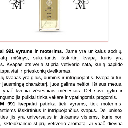
l 991 vyrams ir moterims.
Jame yra unikalus sodrių,
tų mišinys, sukuriantis išskirtinį kvapą, kuris yra
tis. Kvapas atsiveria stipria vetiverio nata, kurią papildo
spalviai ir prieskonių dvelksmas.
ų kvapas yra gilus, dūminis ir intriguojantis. Kvepalai turi
ir jausmingą charakterį, juos galima nešioti ištisus metus,
u ypač kvepia vėsesniais mėnesiais. Dėl savo gylio ir
ngumo jis puikiai tinka vakare ir ypatingomis progomis.
M 991 kvepalai
patinka tiek vyrams, tiek moterims,
antiems išskirtinius ir intriguojančius kvapus. Dėl unisex
mties jis yra universalus ir tinkamas visiems, kurie nori
, skleidžiančio stiprų vetiverio aromatą. Jį ypač dievina