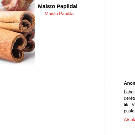
Maisto Papildai
Maisto Papildai
Anon
Labai
derėt
tik. 
paslap
Atsak