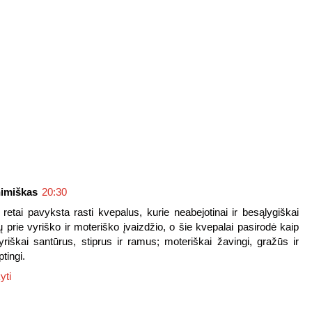
imiškas
20:30
 retai pavyksta rasti kvepalus, kurie neabejotinai ir besąlygiškai
ų prie vyriško ir moteriško įvaizdžio, o šie kvepalai pasirodė kaip
Vyriškai santūrus, stiprus ir ramus; moteriškai žavingi, gražūs ir
tingi.
yti