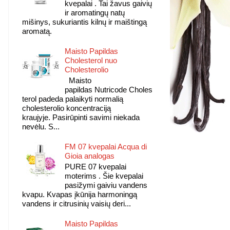
kvepalai . Tai žavus gaivių
ir aromatingų natų
mišinys, sukuriantis kilnų ir maištingą
aromatą.
Maisto Papildas
Cholesterol nuo
Cholesterolio
Maisto
papildas Nutricode Choles
terol padeda palaikyti normalią
cholesterolio koncentraciją
kraujyje. Pasirūpinti savimi niekada
nevėlu. S...
FM 07 kvepalai Acqua di
Gioia analogas
PURE 07 kvepalai
moterims . Šie kvepalai
pasižymi gaiviu vandens
kvapu. Kvapas įkūnija harmoningą
vandens ir citrusinių vaisių deri...
Maisto Papildas