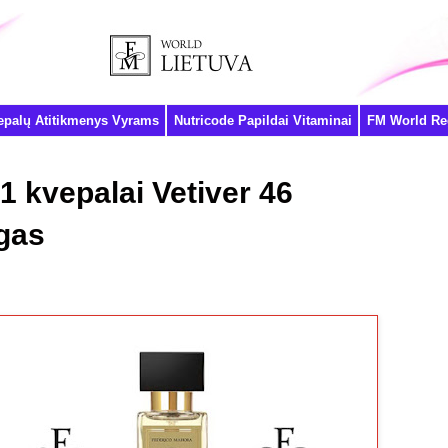
epalų Atitikmenys Vyrams
Nutricode Papildai Vitaminai
FM World Reg
1 kvepalai Vetiver 46
gas