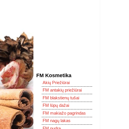
FM Kosmetika
Akių Priežiūrai
FM antakių priežiūrai
FM blakstienų tušai
FM lūpų dažai
FM makiažo pagrindas
FM nagų lakas
FM pudra