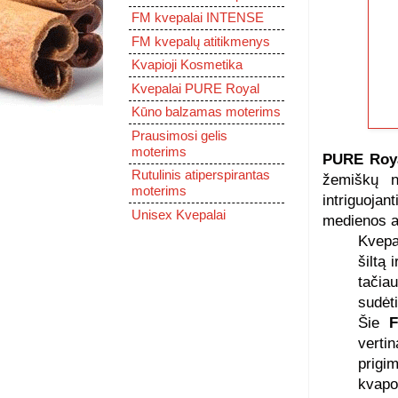
FM kvepalai INTENSE
FM kvepalų atitikmenys
Kvapioji Kosmetika
Kvepalai PURE Royal
Kūno balzamas moterims
Prausimosi gelis
moterims
PURE Roya
Rutulinis atiperspirantas
žemiškų na
moterims
intriguojan
Unisex Kvepalai
medienos at
Kvepal
šiltą 
tačia
sudėti
Šie
F
vertin
prigi
kvapo