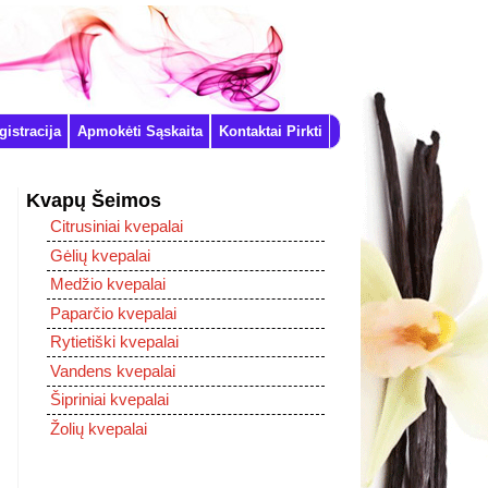
istracija
Apmokėti Sąskaita
Kontaktai Pirkti
Kvapų Šeimos
Citrusiniai kvepalai
Gėlių kvepalai
Medžio kvepalai
Paparčio kvepalai
Rytietiški kvepalai
Vandens kvepalai
Šipriniai kvepalai
Žolių kvepalai