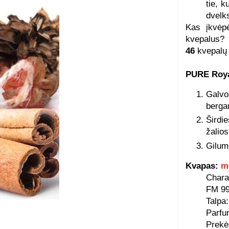
tie, 
dvelk
Kas įkvėpė
kvepalus?
46
kvepalų
PURE Roya
Galvo
berga
Širdi
žalios
Gilum
Kvapas:
m
Chara
FM 99
Talpa:
Parfu
Prekė