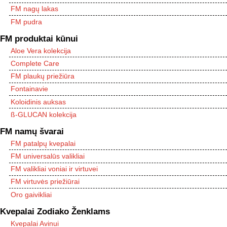
FM nagų lakas
FM pudra
FM produktai kūnui
Aloe Vera kolekcija
Complete Care
FM plaukų priežiūra
Fontainavie
Koloidinis auksas
ß-GLUCAN kolekcija
FM namų švarai
FM patalpų kvepalai
FM universalūs valikliai
FM valikliai voniai ir virtuvei
FM virtuvės priežiūrai
Oro gaivikliai
Kvepalai Zodiako Ženklams
Kvepalai Avinui