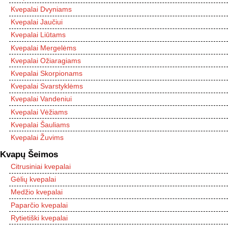
Kvepalai Dvyniams
Kvepalai Jaučiui
Kvepalai Liūtams
Kvepalai Mergelėms
Kvepalai Ožiaragiams
Kvepalai Skorpionams
Kvepalai Svarstyklėms
Kvepalai Vandeniui
Kvepalai Vėžiams
Kvepalai Šauliams
Kvepalai Žuvims
Kvapų Šeimos
Citrusiniai kvepalai
Gėlių kvepalai
Medžio kvepalai
Paparčio kvepalai
Rytietiški kvepalai