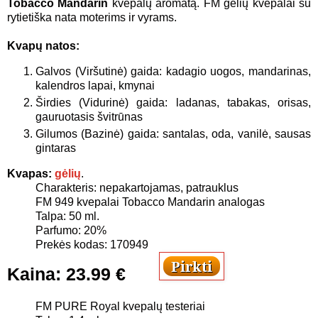
Tobacco Mandarin
kvepalų aromatą. FM gėlių kvepalai su
rytietiška nata moterims ir vyrams.
Kvapų natos:
Galvos (Viršutinė) gaida: kadagio uogos, mandarinas,
kalendros lapai, kmynai
Širdies (Vidurinė) gaida: ladanas, tabakas, orisas,
gauruotasis švitrūnas
Gilumos (Bazinė) gaida: santalas, oda, vanilė, sausas
gintaras
Kvapas:
gėlių
.
Charakteris: nepakartojamas, patrauklus
FM 949 kvepalai
Tobacco Mandarin analogas
Talpa: 50 ml.
Parfumo: 20%
Prekės kodas: 170949
Kaina:
23.99 €
FM PURE Royal kvepalų testeriai