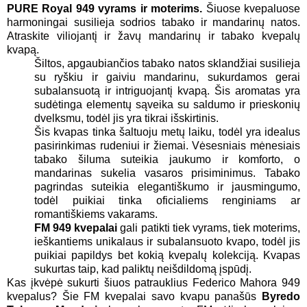
PURE Royal 949 vyrams ir moterims.
Šiuose kvepaluose
harmoningai susilieja sodrios tabako ir mandarinų natos.
Atraskite viliojantį ir žavų mandarinų ir tabako kvepalų
kvapą.
Šiltos, apgaubiančios tabako natos sklandžiai susilieja
su ryškiu ir gaiviu mandarinu, sukurdamos gerai
subalansuotą ir intriguojantį kvapą. Šis aromatas yra
sudėtinga elementų sąveika su saldumo ir prieskonių
dvelksmu, todėl jis yra tikrai išskirtinis.
Šis kvapas tinka šaltuoju metų laiku, todėl yra idealus
pasirinkimas rudeniui ir žiemai. Vėsesniais mėnesiais
tabako šiluma suteikia jaukumo ir komforto, o
mandarinas sukelia vasaros prisiminimus. Tabako
pagrindas suteikia elegantiškumo ir jausmingumo,
todėl puikiai tinka oficialiems renginiams ar
romantiškiems vakarams.
FM 949 kvepalai
gali patikti tiek vyrams, tiek moterims,
ieškantiems unikalaus ir subalansuoto kvapo, todėl jis
puikiai papildys bet kokią kvepalų kolekciją. Kvapas
sukurtas taip, kad paliktų neišdildomą įspūdį.
Kas įkvėpė sukurti šiuos patrauklius Federico Mahora 949
kvepalus? Šie FM kvepalai savo kvapu panašūs
Byredo