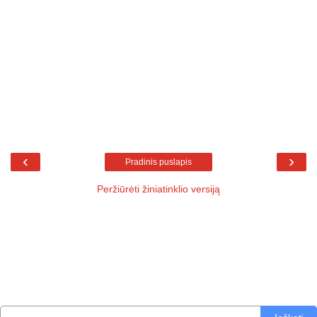
‹
›
Pradinis puslapis
Peržiūrėti žiniatinklio versiją