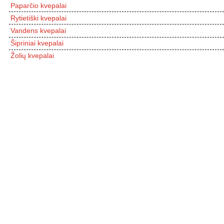
Paparčio kvepalai
Rytietiški kvepalai
Vandens kvepalai
Šipriniai kvepalai
Žolių kvepalai