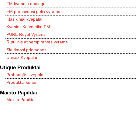
FM kvepalų analogai
FM prausimosi gelis vyrams
Klasikiniai kvepalai
Kvapioji Kosmetika FM
PURE Royal Vyrams
Rutulinis atiperspirantas vyrams
Skutimosi priemonės
Unisex Kvepalai
Utique Produktai
Prabangūs kvepalai
Produktai kūnui
Maisto Papildai
Maisto Papildai