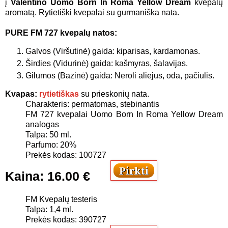
į
Valentino Uomo Born In Roma Yellow Dream
kvepalų
aromatą. Rytietiški kvepalai su gurmaniška nata.
PURE FM 727 kvepalų natos:
Galvos (Viršutinė) gaida: kiparisas, kardamonas.
Širdies (Vidurinė) gaida: kašmyras, šalavijas.
Gilumos (Bazinė) gaida: Neroli aliejus, oda, pačiulis.
Kvapas:
rytietiškas
su prieskonių nata.
Charakteris: permatomas, stebinantis
FM 727 kvepalai
Uomo Born In Roma Yellow Dream
analogas
Talpa: 50 ml.
Parfumo: 20%
Prekės kodas: 100727
Kaina:
16
.00 €
FM Kvepalų testeris
Talpa: 1,4 ml.
Prekės kodas: 390727