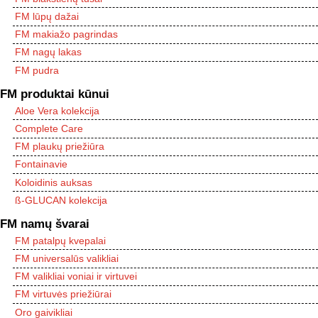
FM lūpų dažai
FM makiažo pagrindas
FM nagų lakas
FM pudra
FM produktai kūnui
Aloe Vera kolekcija
Complete Care
FM plaukų priežiūra
Fontainavie
Koloidinis auksas
ß-GLUCAN kolekcija
FM namų švarai
FM patalpų kvepalai
FM universalūs valikliai
FM valikliai voniai ir virtuvei
FM virtuvės priežiūrai
Oro gaivikliai