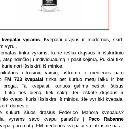
kvepalai vyrams
.
Kvepalai drąsūs ir modernūs, skirti
am vyrui.
romatas tinka vyrams, kurie ieško drąsaus ir išskirtinio
 atspindinčio jų individualumą ir pasitikėjimą. Puikiai tiks
 kurie nori išsiskirti iš minios.
nikalaus citrusinių vaisių, aštrumo ir medienos natų
io
FM 723 kvepalai
tinka bet kuriuo metų laiku ir bet
i progai. Tai kvepalai, kuriuos galima nešioti ištisus
, tinka tiek dieną, tiek naktį. Jei ieškote drąsaus ir
tinio kvapo, kuris išsiskirs iš minios, šie vyriški kvepalai
 verti dėmesio.
ė sukurti šiuos drąsius Federico Mahora kvepalus?
alai vyrams savo kvapu panašūs į
Paco Rabanne
vepalų aromatą. FM medienos kvepalai su citrusine nata.