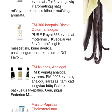
kvepalai . Tai žavus gaivių
ir aromatingų natų
mišinys, sukuriantis kilnų ir maištingą
aromatą.
FM 366 kvepalai Black
Opium analogas
PURE Royal 366 kvepalai
moterims . Kvepalai yra
žavūs maištingi ir
miestietiški, kurie dvelkia
paslaptingumu ir seksualumu. Dėl
savo ...
FM Kvepalų Analogai
FM k vepalų analogai
vyrams. FM 2025 kvepalų
analogų sąrašas, tam kad
lengviau būtų išsirinkti
patikusius kvepalus. Geri, pigūs
Federico M...
Maisto Papildas
Cholesterol nuo