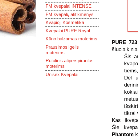
FM kvepalai INTENSE
FM kvepalų atitikmenys
Kvapioji Kosmetika
Kvepalai PURE Royal
Kūno balzamas moterims
PURE 723 
Prausimosi gelis
šiuolaikini
moterims
Šis a
Rutulinis atiperspirantas
kvapo,
moterims
tiems,
Unisex Kvepalai
Dėl u
derin
kokia
metus
išskir
tikrai
Kas įkvėp
Šie kvep
Phantom
k