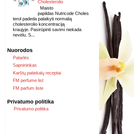
Cholesterolio
Maisto
papildas Nutricode Choles
terol padeda palaikyti normalią
cholesterolio koncentraciją
kraujyje. Pasirūpinti savimi niekada
nevėlu. S...
Nuorodos
Patarlės
Sapnininkas
Karštų patiekalų receptai
FM perfume list
FM parfum liste
Privatumo politika
Privatumo politika