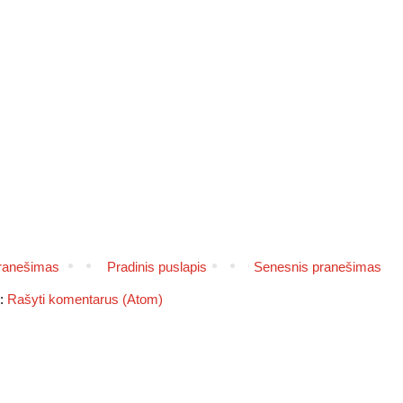
pranešimas
Pradinis puslapis
Senesnis pranešimas
e:
Rašyti komentarus (Atom)