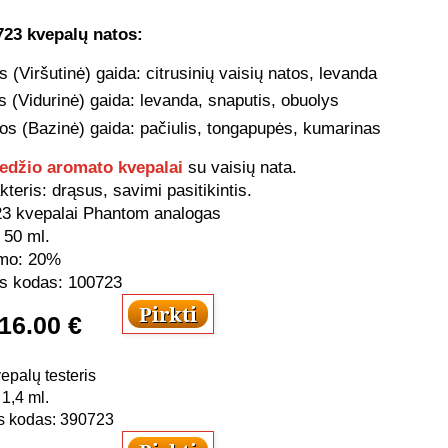
23 kvepalų natos:
 (Viršutinė) gaida: citrusinių vaisių natos, levanda
s (Vidurinė) gaida: levanda, snaputis, obuolys
os (Bazinė) gaida: pačiulis, tongapupės, kumarinas
edžio aromato kvepalai
su vaisių nata.
teris: drąsus, savimi pasitikintis.
3 kvepalai
Phantom analogas
 50 ml.
mo: 20%
s kodas: 100723
16
.00 €
palų testeris
 1,4 ml.
s kodas: 390723