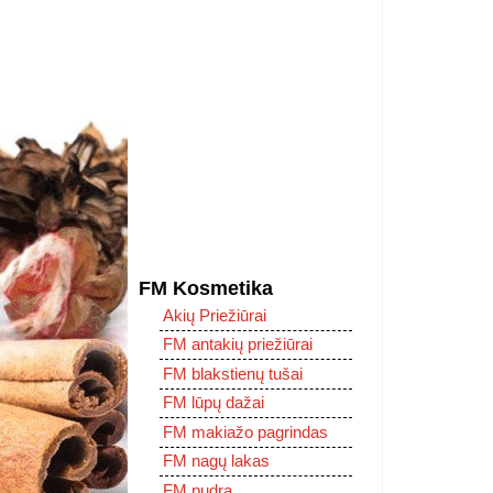
FM Kosmetika
Akių Priežiūrai
FM antakių priežiūrai
FM blakstienų tušai
FM lūpų dažai
FM makiažo pagrindas
FM nagų lakas
FM pudra