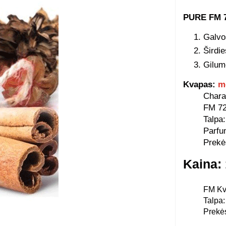
PURE FM 7
Galvos
Širdie
Gilum
Kvapas:
m
Charak
FM 72
Talpa:
Parfu
Prekė
Kaina:
FM Kve
Talpa:
Prekė