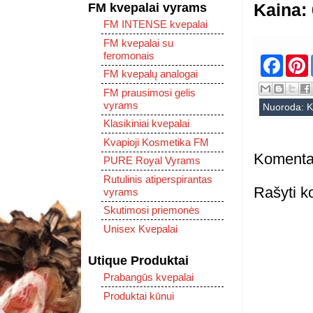
Kaina: 
FM kvepalai vyrams
FM INTENSE kvepalai
FM kvepalai su
feromonais
F
a
i
FM kvepalų analogai
c
FM prausimosi gelis
e
t
vyrams
b
Nuoroda:
K
o
r
Klasikiniai kvepalai
o
k
s
Kvapioji Kosmetika FM
t
Komenta
PURE Royal Vyrams
Rutulinis atiperspirantas
Rašyti k
vyrams
Skutimosi priemonės
Unisex Kvepalai
Utique Produktai
Prabangūs kvepalai
Produktai kūnui