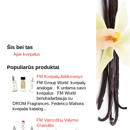
Šis bei tas
Apie kvepalus
Populiarūs produktai
FM Kvepalų Atitikmenys
FM Group World kvepalų
analogai . K urdama savo
kvepalus FM World
bendradarbiauja su
DROM Fragrances. Federico Mahora
kvepalai katalog...
FM Vamzdžių Valymo
Granulės