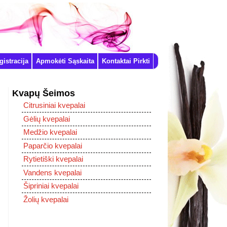
istracija
Apmokėti Sąskaita
Kontaktai Pirkti
Kvapų Šeimos
Citrusiniai kvepalai
Gėlių kvepalai
Medžio kvepalai
Paparčio kvepalai
Rytietiški kvepalai
Vandens kvepalai
Šipriniai kvepalai
Žolių kvepalai