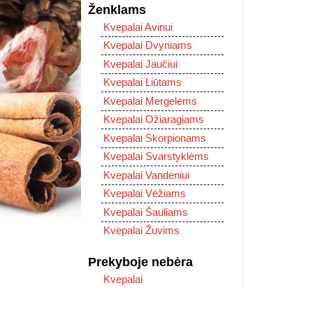
Ženklams
Kvepalai Avinui
Kvepalai Dvyniams
Kvepalai Jaučiui
Kvepalai Liūtams
Kvepalai Mergelėms
Kvepalai Ožiaragiams
Kvepalai Skorpionams
Kvepalai Svarstyklėms
Kvepalai Vandeniui
Kvepalai Vėžiams
Kvepalai Šauliams
Kvepalai Žuvims
Prekyboje nebėra
Kvepalai