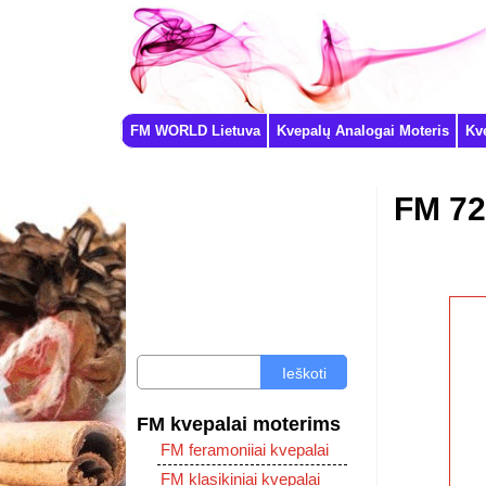
FM WORLD Lietuva
Kvepalų Analogai Moteris
Kv
FM 72
Ieškoti
FM kvepalai moterims
FM feramoniiai kvepalai
FM klasikiniai kvepalai