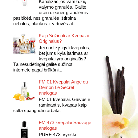
Kanalizacijos vamzdžių
valymo granulės. Galite
drain cleaner granulėmis
pasitikėti, nes granulės ištirpina
riebalus, plaukus ir virtuvės at...
Kaip Sužinoti ar Kvepalai
Originalūs?
Jei norite įsigyti kvepalus,
bet jums kyla įtarimas ar
kvepalai yra originalūs?
Tą nesudėtingai galite sužinoti
internete pagal brūkšni...
FM 01 Kvepalai Ange ou
Demon Le Secret
analogas
FM 01 kvepalai. Gaivus ir
raminantis, kvapas kaip
šalta spanguolių arbata.
FM 473 kvepalai Sauvage
analogas
PURE 473 vyriški