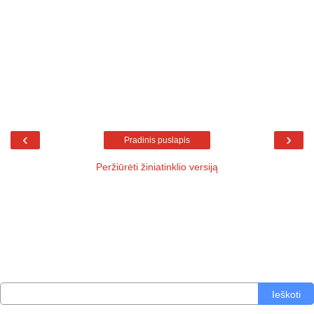
‹
›
Pradinis puslapis
Peržiūrėti žiniatinklio versiją
Ieškoti