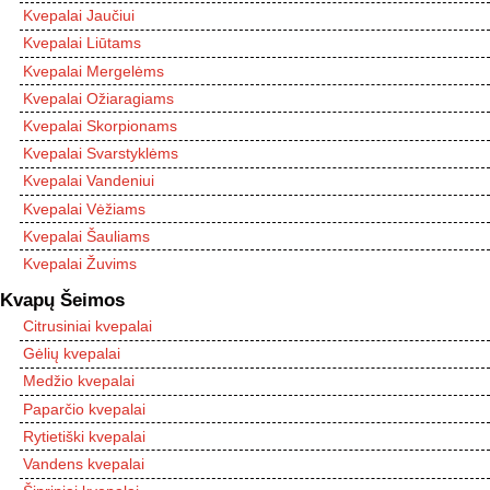
Kvepalai Jaučiui
Kvepalai Liūtams
Kvepalai Mergelėms
Kvepalai Ožiaragiams
Kvepalai Skorpionams
Kvepalai Svarstyklėms
Kvepalai Vandeniui
Kvepalai Vėžiams
Kvepalai Šauliams
Kvepalai Žuvims
Kvapų Šeimos
Citrusiniai kvepalai
Gėlių kvepalai
Medžio kvepalai
Paparčio kvepalai
Rytietiški kvepalai
Vandens kvepalai