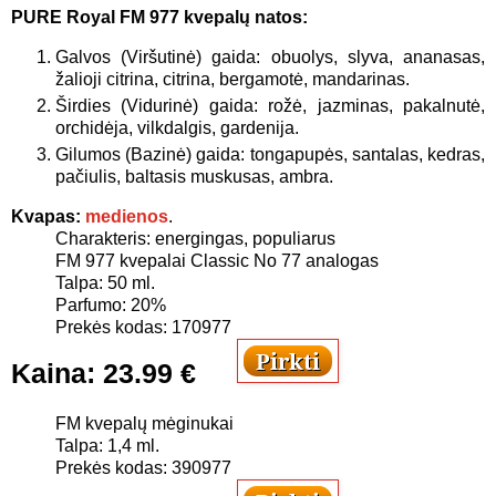
PURE Royal FM 977 k
vepalų natos:
Galvos (Viršutinė) gaida: obuolys, slyva, ananasas,
žalioji citrina, citrina, bergamotė, mandarinas.
Širdies (Vidurinė) gaida: rožė, jazminas, pakalnutė,
orchidėja, vilkdalgis, gardenija.
Gilumos (Bazinė) gaida: tongapupės, santalas, kedras,
pačiulis, baltasis muskusas, ambra.
Kvapas:
medienos
.
Charakteris: energingas, populiarus
FM 977 kvepalai
Classic No 77 analogas
Talpa: 50 ml.
Parfumo: 20%
Prekės kodas: 170977
Kaina:
23.99 €
FM kvepalų mėginukai
Talpa: 1,4 ml.
Prekės kodas: 390977