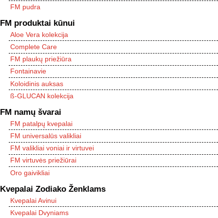
FM pudra
FM produktai kūnui
Aloe Vera kolekcija
Complete Care
FM plaukų priežiūra
Fontainavie
Koloidinis auksas
ß-GLUCAN kolekcija
FM namų švarai
FM patalpų kvepalai
FM universalūs valikliai
FM valikliai voniai ir virtuvei
FM virtuvės priežiūrai
Oro gaivikliai
Kvepalai Zodiako Ženklams
Kvepalai Avinui
Kvepalai Dvyniams