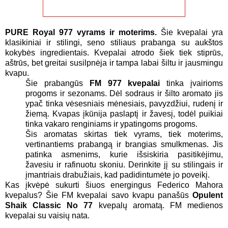
PURE Royal 977 vyrams ir moterims.
Šie kvepalai yra
klasikiniai ir stilingi, seno stiliaus prabanga su aukštos
kokybės ingredientais. Kvepalai atrodo šiek tiek stiprūs,
aštrūs, bet greitai susilpnėja ir tampa labai šiltu ir jausmingu
kvapu.
Šie prabangūs
FM 977 kvepalai
tinka įvairioms
progoms ir sezonams. Dėl sodraus ir šilto aromato jis
ypač tinka vėsesniais mėnesiais, pavyzdžiui, rudenį ir
žiemą. Kvapas įkūnija paslaptį ir žavesį, todėl puikiai
tinka vakaro renginiams ir ypatingoms progoms.
Šis aromatas skirtas tiek vyrams, tiek moterims,
vertinantiems prabangą ir brangias smulkmenas. Jis
patinka asmenims, kurie išsiskiria pasitikėjimu,
žavesiu ir rafinuotu skoniu. Derinkite jį su stilingais ir
įmantriais drabužiais, kad padidintumėte jo poveikį.
Kas įkvėpė sukurti šiuos energingus Federico Mahora
kvepalus? Šie FM kvepalai savo kvapu panašūs
Opulent
Shaik Classic No 77
kvepalų aromatą. FM medienos
kvepalai su vaisių nata.