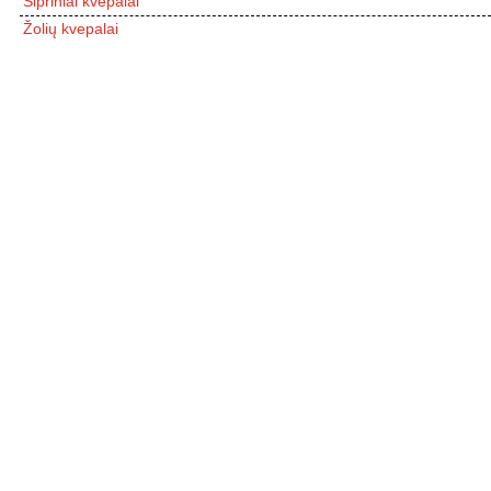
Šipriniai kvepalai
Žolių kvepalai